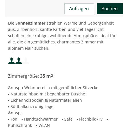
Anfragen
Buchen
Mindestbelegung:
2
Die
Sonnenzimmer
strahlen Wärme und Geborgenheit
aus. Zirbenholz, sanfte Farben und viel Tageslicht
schaffen eine ruhige, wohltuende Atmosphäre. Ideal für
Maximalbelegung:
alle, die ein gemütliches, charmantes Zimmer mit
alpinem Flair suchen.
Mindestbelegung:
Zimmergröße:
35 m
2
Maximalbelegung:
&nbsp;▪ Wohnbereich mit gemütlicher Sitzecke
▪ Natursteinbad mit begehbarer Dusche
▪ Eichenholzboden & Naturmaterialien
▪ Südbalkon, ruhig Lage
&nbsp;
▪ Fön ▪ Handtuchwärmer ▪ Safe ▪ Flachbild-TV ▪
Kühlschrank ▪ WLAN