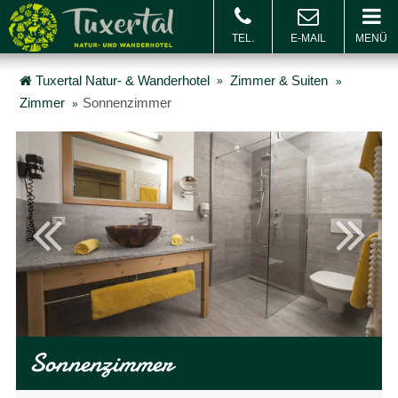
MENÜ
BUCHEN & ANFRAGEN
Buchen
Gu
Tuxertal Natur- & Wanderhotel
Zimmer & Suiten
Zimmer
Sonnenzimmer
Sonnenzimmer