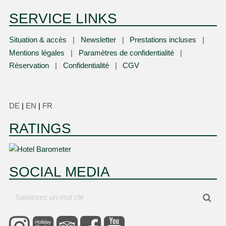
SERVICE LINKS
Situation & accès
Newsletter
Prestations incluses
Mentions légales
Paramètres de confidentialité
Réservation
Confidentialité
CGV
DE
|
EN
|
FR
RATINGS
SOCIAL MEDIA
Saisissez
Cher
un
mot