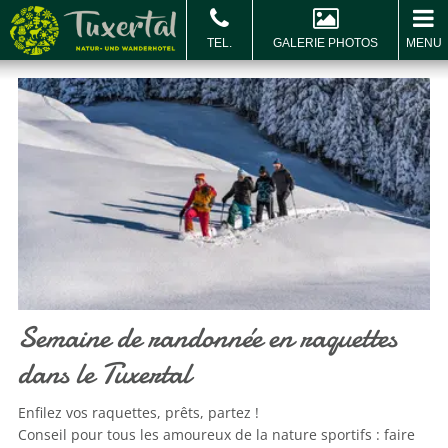
GALERIE PHOTOS
MENU
RÉSERVER & DEMANDER
Réserver
B
c
Semaine de randonnée en raquettes
dans le Tuxertal
Enfilez vos raquettes, prêts, partez !
Conseil pour tous les amoureux de la nature sportifs : faire