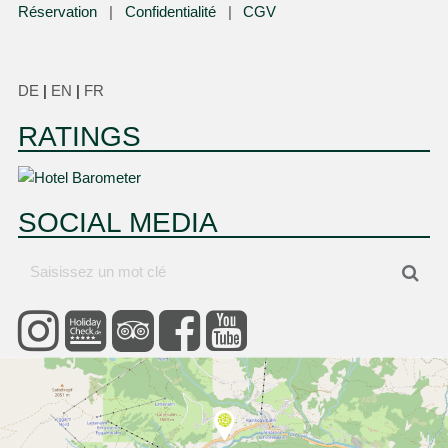
Réservation
Confidentialité
CGV
DE
|
EN
|
FR
RATINGS
SOCIAL MEDIA
Saisissez
Cher
un
mot
clé