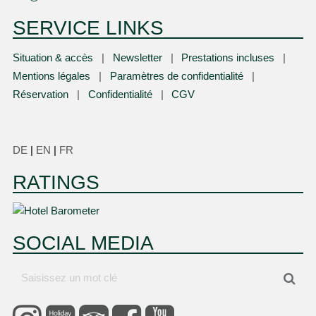
SERVICE LINKS
Situation & accès
Newsletter
Prestations incluses
Mentions légales
Paramètres de confidentialité
Réservation
Confidentialité
CGV
DE
|
EN
|
FR
RATINGS
SOCIAL MEDIA
Saisissez
Cher
un
mot