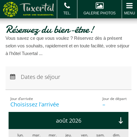
GALERIE PHOTOS
MENU
RÉSERVER & DEMANDER
Réservez du bien-être!
Réserver
B
c
Vous savez ce que vous voulez ? Réservez dès à présent
selon vos souhaits, rapidement et en toute facilité, votre séjour
à l'hôtel Tuxertal ...
Arrivée :
Aucun choix
Départ :
Dates de séjour
Aucun choix
Nuits :
0