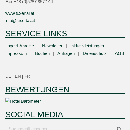
Fax +43 (0)5287 8577 44
www.tuxertal.at
info@tuxertal.at
SERVICE LINKS
Lage & Anreise
Newsletter
Inklusivleistungen
Impressum
Buchen
Anfragen
Datenschutz
AGB
DE
|
EN
|
FR
BEWERTUNGEN
SOCIAL MEDIA
Suchbegriff
Suc