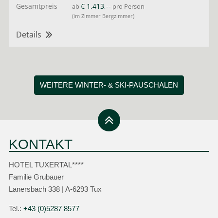
Gesamtpreis
€ 1.413,--
ab
pro Person
(im Zimmer Bergzimmer)
Details
WEITERE WINTER- & SKI-PAUSCHALEN
KONTAKT
HOTEL TUXERTAL****
Familie Grubauer
Lanersbach 338 | A-6293 Tux
Tel.:
+43 (0)5287 8577