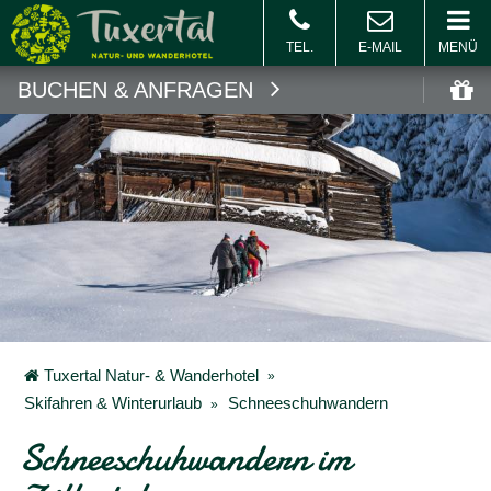
MENÜ
BUCHEN & ANFRAGEN
Buchen
Gu
Tuxertal Natur- & Wanderhotel
Skifahren & Winterurlaub
Schneeschuhwandern
Schneeschuhwandern im