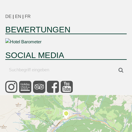
DE
|
EN
|
FR
BEWERTUNGEN
SOCIAL MEDIA
Suchbegriff
Suc
eingeben