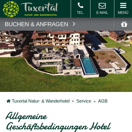
MENÜ
BUCHEN & ANFRAGEN
Buchen
Gu
Tuxertal Natur- & Wanderhotel
Service
AGB
Allgemeine
Geschäftsbedingungen Hotel