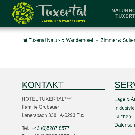
NATURH
TUXERT
Buchen & Anfragen
Anreise
Tuxertal Natur- & Wanderhotel
Zimmer & Suite
Verfügbarkeiten prüfen
KONTAKT
SER
HOTEL TUXERTAL****
Lage & A
Familie Grubauer
Inklusivl
Lanersbach 338 | A-6293 Tux
Buchen
Datensch
Tel.:
+43 (0)5287 8577