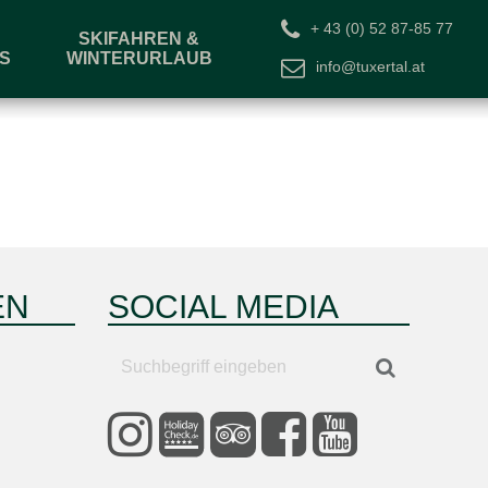
+ 43 (0) 52 87-85 77
SKIFAHREN &
S
WINTERURLAUB
info@tuxertal.at
Gutschein
EN
SOCIAL MEDIA
Suchbegriff
Suchen
eingeben