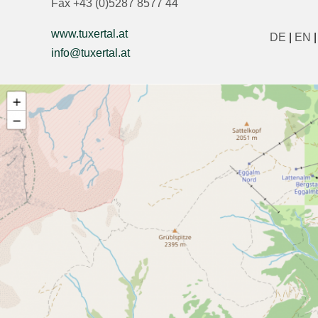
Fax +43 (0)5287 8577 44
www.tuxertal.at
DE
|
EN
info@tuxertal.at