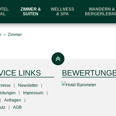
OTEL
ZIMMER &
WELLNESS
WANDERN &
AL
SUITEN
& SPA
BERGERLEBNI
Abreise
n
Zimmer
Buchen
Anfragen
VICE LINKS
BEWERTUNG
nreise
Newsletter
eistungen
Impressum
Anfragen
utz
AGB