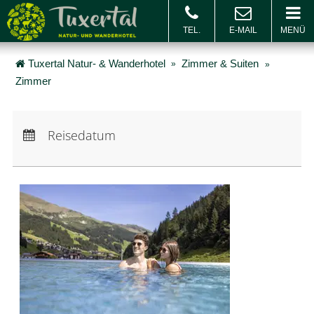
MENÜ
BUCHEN & ANFRAGEN
Buchen
Gu
Tuxertal Natur- & Wanderhotel
Zimmer & Suiten
Zimmer
Anreise:
keine Auswahl
Abreise:
keine Auswahl
Reisedatum
Übernachtungen:
0