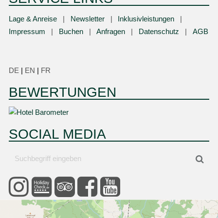
Lage & Anreise
Newsletter
Inklusivleistungen
Impressum
Buchen
Anfragen
Datenschutz
AGB
DE
|
EN
|
FR
BEWERTUNGEN
SOCIAL MEDIA
Suchbegriff
Suc
eingeben