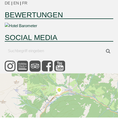
DE
|
EN
|
FR
BEWERTUNGEN
SOCIAL MEDIA
Suchbegriff
Suc
eingeben