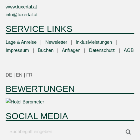
www.tuxertal.at
info@tuxertal.at
SERVICE LINKS
Lage & Anreise
Newsletter
Inklusivleistungen
Impressum
Buchen
Anfragen
Datenschutz
AGB
DE
|
EN
|
FR
BEWERTUNGEN
SOCIAL MEDIA
Suchbegriff
Suc
eingeben