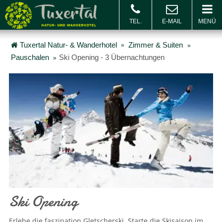
MENÜ
BUCHEN & ANFRAGEN
Buchen
Gu
Tuxertal Natur- & Wanderhotel
Zimmer & Suiten
Pauschalen
Ski Opening - 3 Übernachtungen
Ski Opening
Erlebe die faszination Gletscherski. Starte die Skisaison im